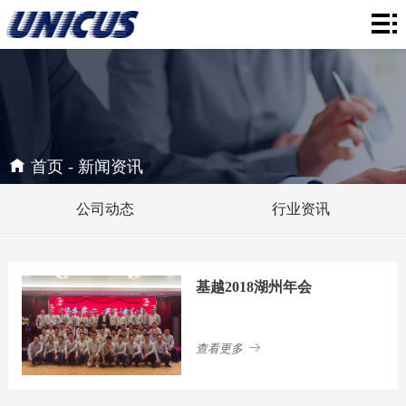
首
页
关
于
产
我
品
解
首页
-
新闻资讯
们
中
决
新
公司动态
行业资讯
心
方
闻
联
案
资
系
基越2018湖州年会
讯
我
查看更多
们